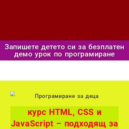
Запишете детето си за безплатен
демо урок по програмиране
курс HTML, CSS и
JavaScript – подходящ за