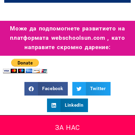
Може да подпомогнете развитието на
платформата webschoolsun.com , като
направите скромно дарение:
Facebook
Twitter
LinkedIn
ЗА НАС