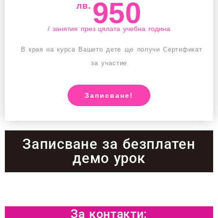
950
лв.
/ занятия през цялата учебна година
В края на курса Вашето дете ще получи Сертификат
за участие
Записване!
Записване за безплатен
демо урок
За контакти: