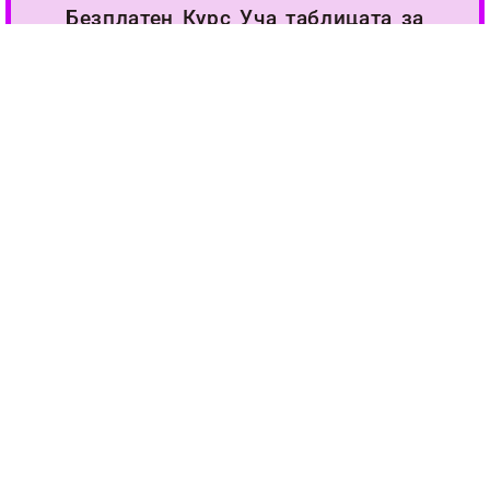
Безплатен Курс Уча таблицата за
умножение.
Повече за курса
ЗА НАС
ЧЕСТО ЗАДАВАНИ ВЪПРОСИ
ПОМОЩ