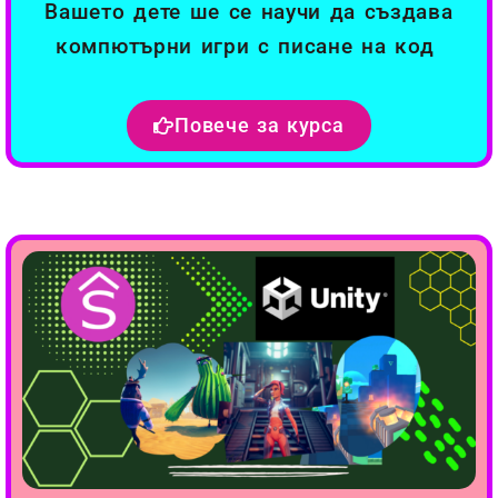
Вашето дете ше се научи да създава
компютърни игри с писане на код
Повече за курса