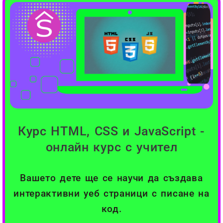
Курс HTML, CSS и JavaScript -
онлайн курс с учител
Вашето дете ще се научи да създава
интерактивни уеб страници с писане на
код.