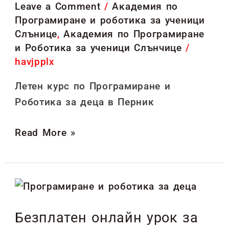
Leave a Comment
/
Академия по
деца
Програмиране и роботика за ученици
1-
Слънице
,
Академия по Програмиране
5
и Роботика за ученици Слънчице
/
клас
havjpplx
в
Летен курс по Програмиране и
Перник
Роботика за деца в Перник
Read More »
Безплатен
онлайн
Безплатен онлайн урок за
урок