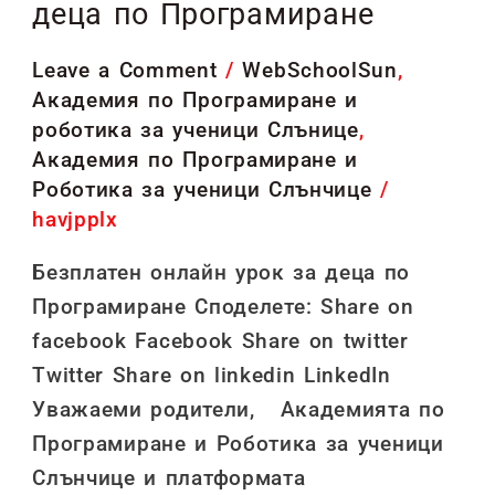
за
деца по Програмиране
деца
Leave a Comment
/
WebSchoolSun
,
по
Академия по Програмиране и
Програмиране
роботика за ученици Слънице
,
Академия по Програмиране и
Роботика за ученици Слънчице
/
havjpplx
Безплатен онлайн урок за деца по
Програмиране Споделете: Share on
facebook Facebook Share on twitter
Twitter Share on linkedin LinkedIn
Уважаеми родители, Академията по
Програмиране и Роботика за ученици
Слънчице и платформата