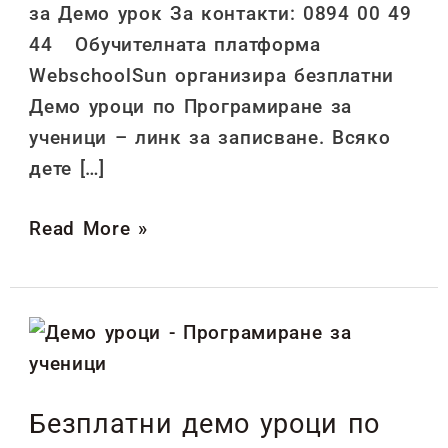
за Демо урок За контакти: 0894 00 49
44 Обучителната платформа
WebschoolSun организира безплатни
Демо уроци по Програмиране за
ученици – линк за записване. Всяко
дете […]
Read More »
Безплатни
демо
уроци
Безплатни демо уроци по
по