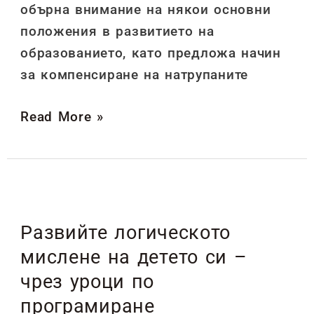
обърна внимание на някои основни
положения в развитието на
образованието, като предложа начин
за компенсиране на натрупаните
Read More »
Развийте
логическото
Развийте логическото
мислене
мислене на детето си –
на
детето
чрез уроци по
си
програмиране