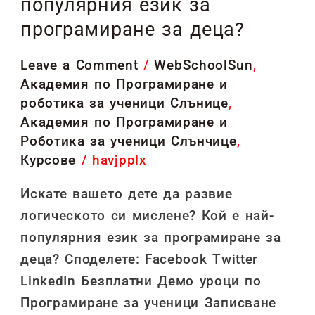
популярния език за
е
програмиране за деца?
най-
популярния
Leave a Comment
/
WebSchoolSun
,
език
Академия по Програмиране и
роботика за ученици Слънице
,
за
Академия по Програмиране и
програмиране
Роботика за ученици Слънчице
,
за
Курсове
/
havjpplx
деца?
Искате вашето дете да развие
логическото си мислене? Кой е най-
популярния език за програмиране за
деца? Споделете: Facebook Twitter
LinkedIn Безплатни Демо уроци по
Програмиране за ученици Записване