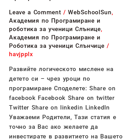
–
чрез
Leave a Comment
/
WebSchoolSun
,
Академия по Програмиране и
уроци
роботика за ученици Слънице
,
по
Академия по Програмиране и
програмиране
Роботика за ученици Слънчице
/
havjpplx
Развийте логическото мислене на
детето си – чрез уроци по
програмиране Споделете: Share on
facebook Facebook Share on twitter
Twitter Share on linkedin LinkedIn
Уважаеми Родители, Тази статия е
точно за Вас ако желаете да
инвестирате в развитието на Вашето