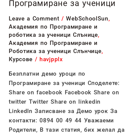
Програмиране за ученици
Програмиране
за
Leave a Comment
/
WebSchoolSun
,
ученици
Академия по Програмиране и
роботика за ученици Слънице
,
Академия по Програмиране и
Роботика за ученици Слънчице
,
Курсове
/
havjpplx
Безплатни демо уроци по
Програмиране за ученици Споделете:
Share on facebook Facebook Share on
twitter Twitter Share on linkedin
LinkedIn Записване за Демо урок За
контакти: 0894 00 49 44 Уважаеми
Родители, В тази статия, бих желал да