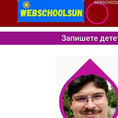
WEBSCHOO
Skip
to
content
Запишете дете