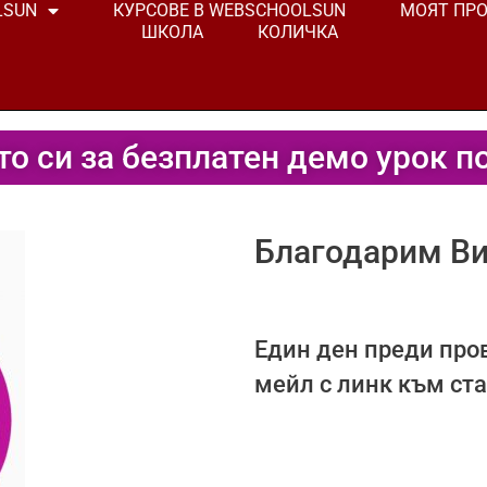
LSUN
КУРСОВЕ В WEBSCHOOLSUN
МОЯТ ПР
ШКОЛА
КОЛИЧКА
то си за безплатен демо урок п
Благодарим Ви
Един ден преди про
мейл с линк към ста