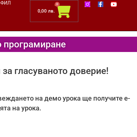
F
Y
ОФИЛ
Cart
0
a
o
0,00
лв.
c
u
e
t
b
u
o
b
o
e
k
о програмиране
-
f
 за гласуваното доверие!
веждането на демо урока ще получите е-
ята на урока.