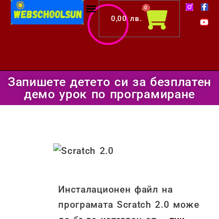
F
Y
Skip
Cart
0
a
o
c
u
0,00
лв.
to
e
t
b
u
content
o
b
o
e
k
-
f
Запишете детето си за безплатен
демо урок по програмиране
Post
navigation
Инсталационен файл на
програмата Scratch 2.0 може