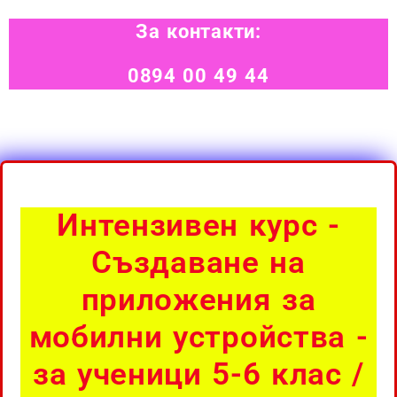
За контакти:
0894 00 49 44
Интензивен курс -
Създаване на
приложения за
мобилни устройства -
за ученици 5-6 клас /