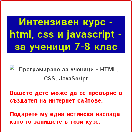
Интензивен курс -
html, css и javascript -
за ученици 7-8 клас
Вашето дете може да се превърне в
създател на интернет сайтове.
Подарете му една истинска наслада,
като го запишете в този курс.