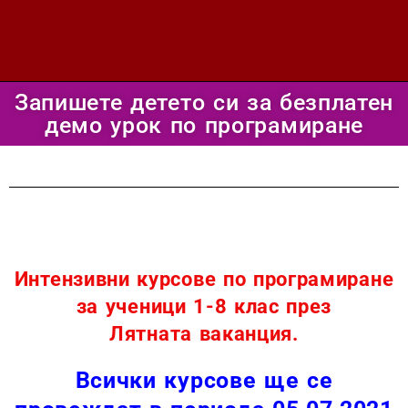
Запишете детето си за безплатен
демо урок по програмиране
Интензивни курсове по програмиране
за ученици 1-8 клас през
Лятната ваканция.
Всички курсове ще се