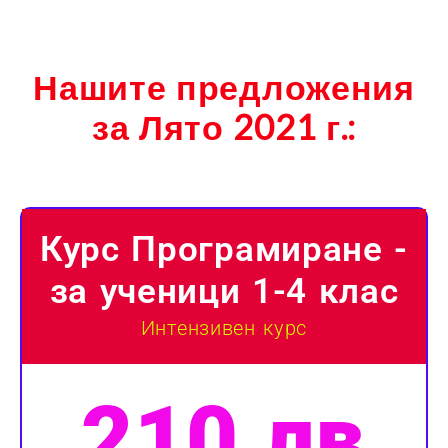
Нашите предложения
за Лято 2021 г.:
Курс Програмиране -
за ученици 1-4 клас
Интензивен курс
210 лв