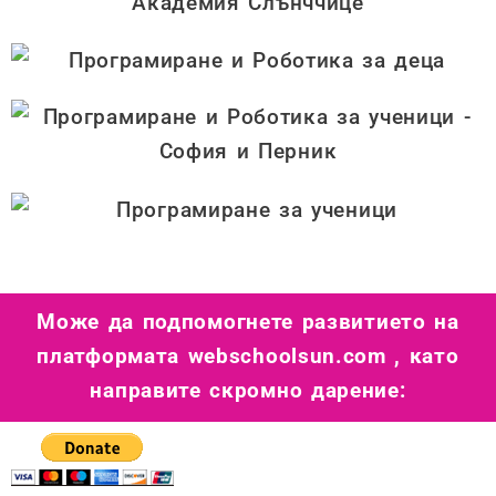
Може да подпомогнете развитието на
платформата webschoolsun.com , като
направите скромно дарение: