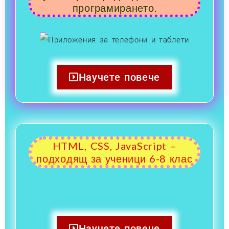
програмирането.
Научете повече
HTML, CSS, JavaScript –
подходящ за ученици 6-8 клас
Научете повече