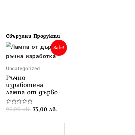
Свързани Продукти
Original
Текущата
Sale!
price
цена
was:
е:
90,00 лв..
75,00 лв..
Uncategorized
Ръчно
изработена
лампа от дърво
Оценено
90,00
лв.
75,00
лв.
на
0
от
5
Добавяне в