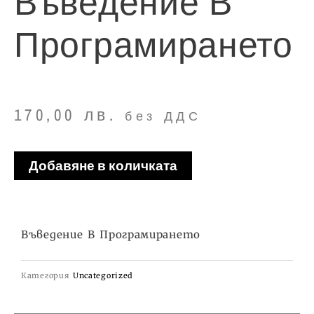
Въведение В
Програмирането
170,00
лв.
без ДДС
количество
Добавяне в количката
за
Въведение
в
Въведение В Програмирането
програмирането
Категория
Uncategorized