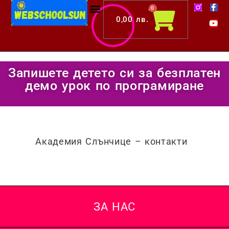
F
Y
Skip
Cart
0
a
o
c
u
0,00
лв.
to
e
t
b
u
content
o
b
o
e
k
-
Запишете детето си за безплатен
f
демо урок по програмиране
Академия Слънчице – контакти
ЗА НАС