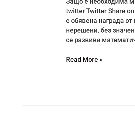
Защо е необходима ма
twitter Twitter Share
е обявена награда от
нерешени, без значен
се развива математич
Read More »