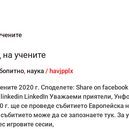
 на учените
бопитно
,
наука
/
havjpplx
ните 2020 г. Споделете: Share on facebook
 on linkedin LinkedIn Уважаеми приятели, Ун
0 г. ще се проведе събитието Европейска н
 събитието може да се запознаете тук. За 
с игровите сесии,