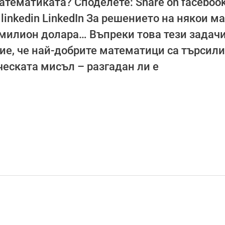
тематиката? Споделете: Share on facebook
 on linkedin LinkedIn За решението на някои
 милион долара… Въпреки това тези задачи
ие, че най-добрите математици са търсил
еската мисъл – разгадан ли е