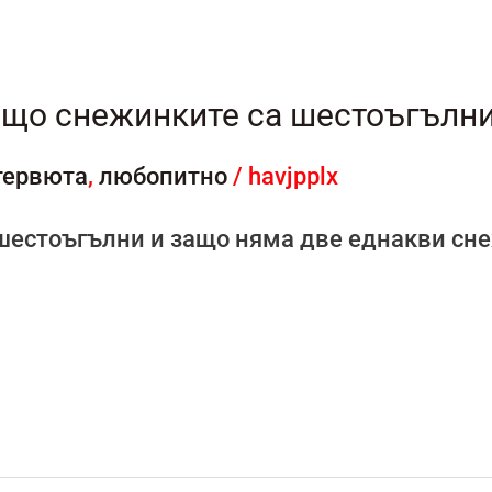
що снежинките са шестоъгълн
тервюта
,
любопитно
/
havjpplx
шестоъгълни и защо няма две еднакви сн