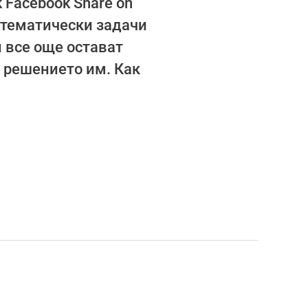
 Facebook Share on
 математически задачи
 все още остават
и решението им. Как