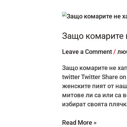
Защо
комарите
не
Защо комарите н
хапят
Leave a Comment
/
лю
всички
хора?
Защо комарите не хапя
twitter Twitter Share 
женските пият от наш
митове ли са или са 
избират своята плячка
Read More »