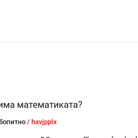
има математиката?
бопитно
/
havjpplx