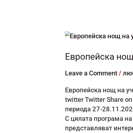
Европейска
нощ
на
Европейска нощ
учените
Leave a Comment
/
лю
Европейска нощ на уче
twitter Twitter Share
периода 27-28.11.202
С цялата програма на
представляват интере