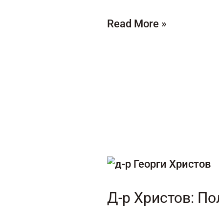
Read More »
Д-
р
Христов:
Д-р Христов: По
Полезно