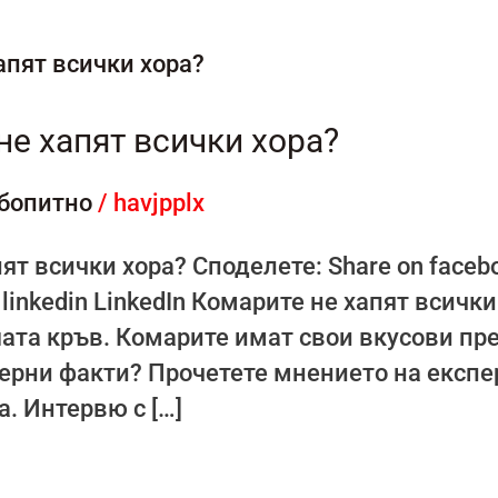
е хапят всички хора?
бопитно
/
havjpplx
т всички хора? Споделете: Share on facebo
on linkedin LinkedIn Комарите не хапят всичк
ата кръв. Комарите имат свои вкусови пр
верни факти? Прочетете мнението на експе
. Интервю с […]