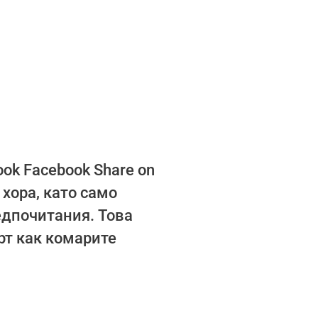
ok Facebook Share on
и хора, като само
едпочитания. Това
рт как комарите