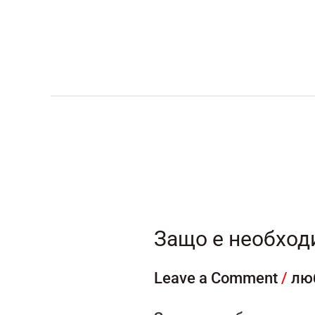
Защо
е
необходима
Защо е необход
математиката?
Leave a Comment
/
лю