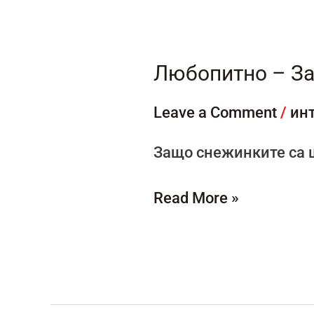
Любопитно
–
Защо
Любопитно – За
снежинките
Leave a Comment
/
ин
са
шестоъгълни?
Защо снежинките са 
Read More »