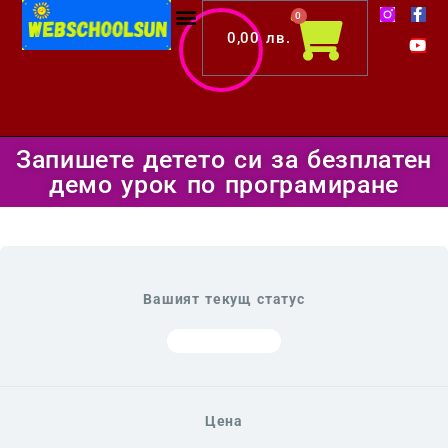
F
Y
Skip
Cart
0
a
o
c
u
0,00
лв.
to
e
t
b
u
content
o
b
o
e
k
-
f
Запишете детето си за безплатен
демо урок по програмиране
Вашият текущ статус
НЕ СИ ВПИСАН
Цена