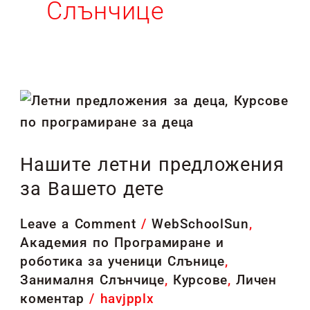
Слънчице
Нашите
летни
предложения
Нашите летни предложения
за
за Вашето дете
Вашето
дете
Leave a Comment
/
WebSchoolSun
,
Академия по Програмиране и
роботика за ученици Слънице
,
Занималня Слънчице
,
Курсове
,
Личен
коментар
/
havjpplx