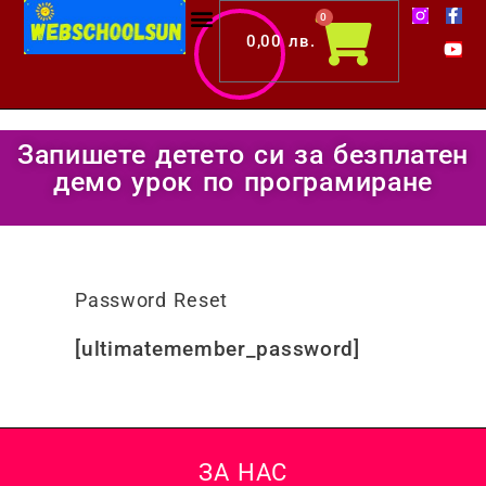
F
Y
Skip
Cart
0
a
o
c
u
0,00
лв.
to
e
t
b
u
content
o
b
o
e
k
-
Запишете детето си за безплатен
f
демо урок по програмиране
Password Reset
[ultimatemember_password]
ЗА НАС