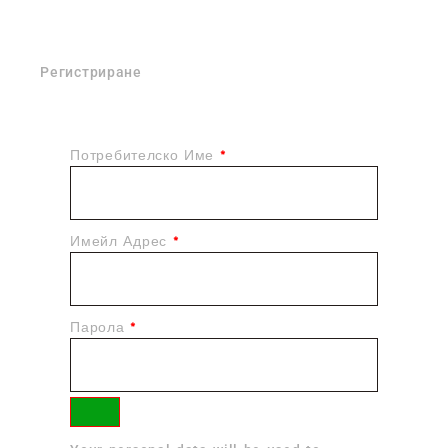
Регистриране
Потребителско Име
*
Имейл Адрес
*
Парола
*